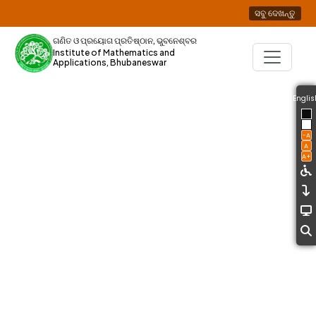
ସବୁ ଦେଖନ୍ତୁ
ଘୋଷଣା
ଗଣିତ ଓ ପ୍ରୟୋଗ ପ୍ରତିଷ୍ଠାନ, ଭୁବନେଶ୍ବର
Institute of Mathematics and
ସ୍ୱାଗତ
Applications, Bhubaneswar
ଗଣିତ ଏବଂ ପ୍ରୟୋଗ
ପ୍ରତିଷ୍ଠାନ
Englis
-A
A
A+