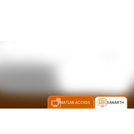
MATLAB ACCESS
SAMARTH
ଗଣିତ ଏବଂ ପ୍ରୟୋଗ ପ୍ରତିଷ୍ଠାନ